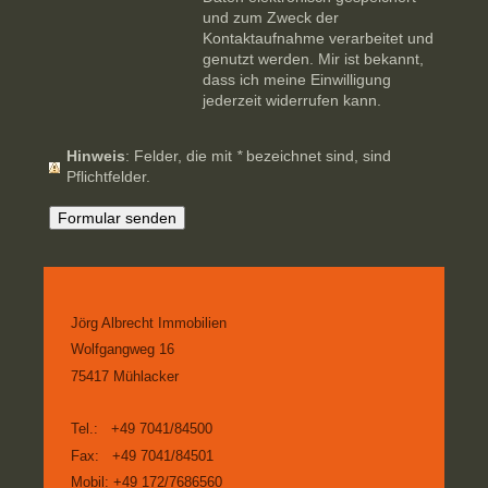
und zum Zweck der
Kontaktaufnahme verarbeitet und
genutzt werden. Mir ist bekannt,
dass ich meine Einwilligung
jederzeit widerrufen kann.
Hinweis
: Felder, die mit
*
bezeichnet sind, sind
Pflichtfelder.
Jörg Albrecht Immobilien
Wolfgangweg 16
75417
Mühlacker
Tel.: +49 7041/84500
Fax: +49 7041/84501
Mobil: +49 172/7686560